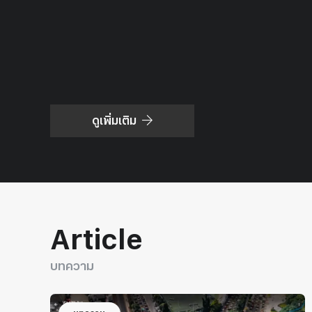
พระเจ้าลูกเธอ เจ้าฟ้าพัชรกิติยาภา
นเรนทิราเทพยวดี กรมหลวงราชสา
ริณีสิริพัชร มหาวัชรราชธิดา
ดูเพิ่มเติม
Article
บทความ